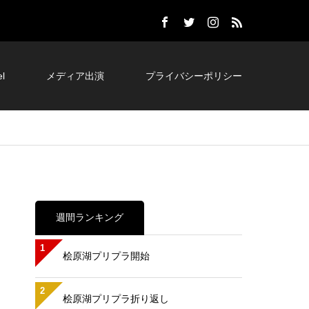
l
メディア出演
プライバシーポリシー
週間ランキング
1
桧原湖プリプラ開始
2
桧原湖プリプラ折り返し