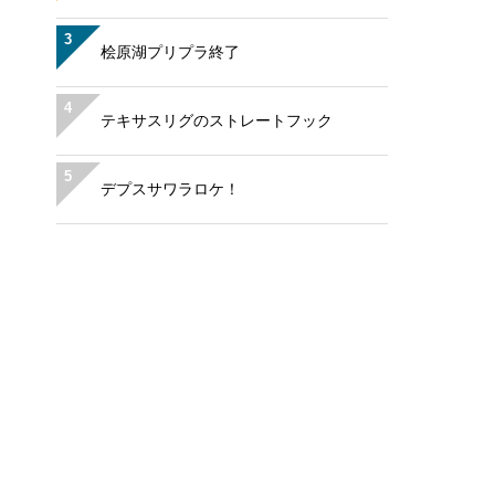
3
桧原湖プリプラ終了
4
テキサスリグのストレートフック
5
デプスサワラロケ！