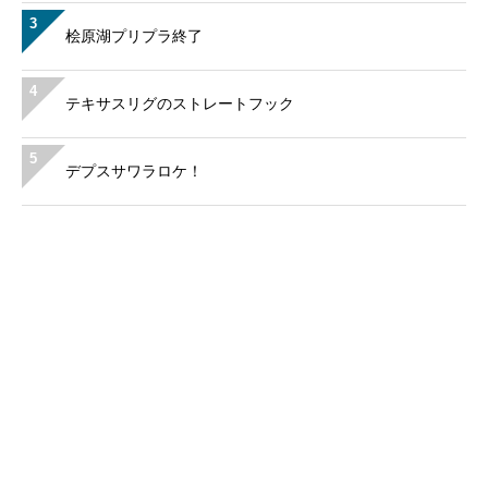
3
桧原湖プリプラ終了
4
テキサスリグのストレートフック
5
デプスサワラロケ！