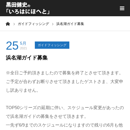
ーム
ガイドフィッシング
浜名湖ガイド募集
黒田健史プロフィール
カテゴリ一覧
25
5月
ガイドフィッシング
2021
浜名湖ガイド募集
喫茶KURODA
※全日ご予約頂きましたので募集を終了とさせて頂きます。
YouTube｜Kuro channel
ご予定が合わずお断りさせて頂きましたゲストさま、大変申
し訳ありません。
メディア出演
TOP50シリーズの延期に伴い、スケジュール変更があったの
プライバシーポリシー
で浜名湖ガイドの募集をさせて頂きます。
一先ず6/9までのスケジュールになりますので残りの6月も他