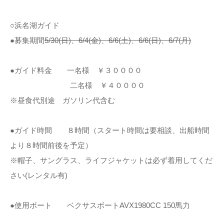
○浜名湖ガイド
●募集期間
5/30(日)、6/4(金)、6/6(土)、
6/6(日)、6/7(月)
●ガイド料金 一名様 ￥３００００
二名様 ￥４００００
※昼食代別途 ガソリン代含む
●ガイド時間 ８時間（スタート時間は要相談、出船時間
より８時間前後を予定）
※帽子、サングラス、ライフジャケットは必ず着用してくだ
さい(レンタル有)
●使用ボート ベクサスボートAVX1980CC 150馬力