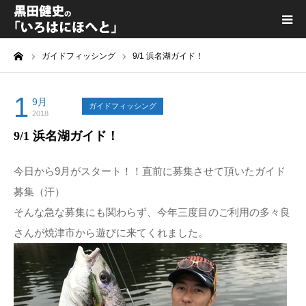
ーム
ガイドフィッシング
9/1 浜名湖ガイド！
黒田健史プロフィール
カテゴリ一覧
1
9月
ガイドフィッシング
2018
9/1 浜名湖ガイド！
喫茶KURODA
今日から9月がスタート！！直前に募集させて頂いたガイド
YouTube｜Kuro channel
募集（汗）
そんな急な募集にも関わらず、今年三度目のご利用の多々良
メディア出演
さんが焼津市から遊びに来てくれました。
プライバシーポリシー