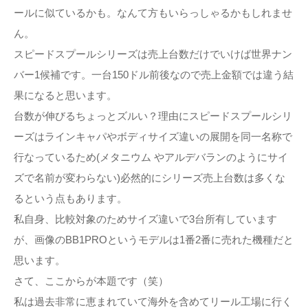
ールに似ているかも。なんて方もいらっしゃるかもしれませ
ん。
スピードスプールシリーズは売上台数だけでいけば世界ナン
バー1候補です。一台150ドル前後なので売上金額では違う結
果になると思います。
台数が伸びるちょっとズルい？理由にスピードスプールシリ
ーズはラインキャパやボディサイズ違いの展開を同一名称で
行なっているため(メタニウム やアルデバランのようにサイ
ズで名前が変わらない)必然的にシリーズ売上台数は多くな
るという点もあります。
私自身、比較対象のためサイズ違いで3台所有しています
が、画像のBB1PROというモデルは1番2番に売れた機種だと
思います。
さて、ここからが本題です（笑）
私は過去非常に恵まれていて海外を含めてリール工場に行く