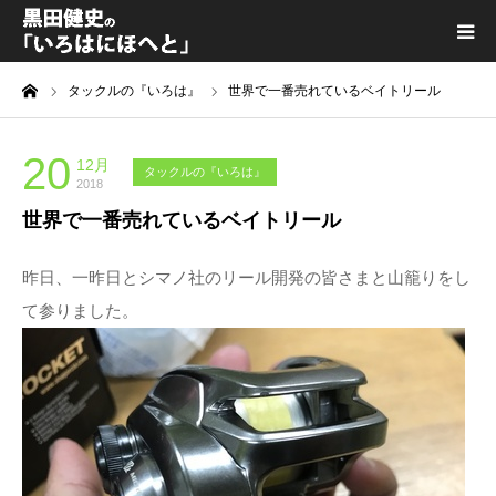
ーム
タックルの『いろは』
世界で一番売れているベイトリール
黒田健史プロフィール
カテゴリ一覧
20
12月
タックルの『いろは』
2018
世界で一番売れているベイトリール
喫茶KURODA
昨日、一昨日とシマノ社のリール開発の皆さまと山籠りをし
YouTube｜Kuro channel
て参りました。
メディア出演
プライバシーポリシー