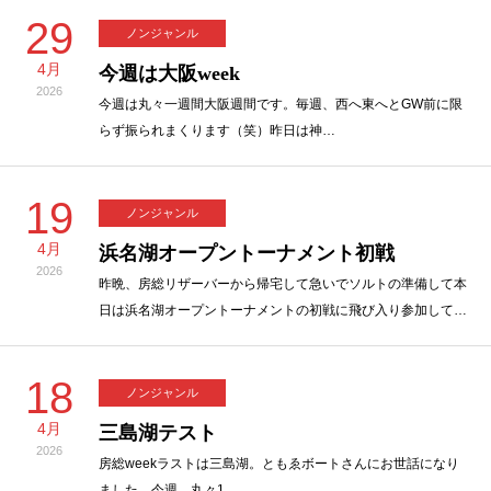
29
ノンジャンル
4月
今週は大阪week
2026
今週は丸々一週間大阪週間です。毎週、西へ東へとGW前に限
らず振られまくります（笑）昨日は神…
19
ノンジャンル
4月
浜名湖オープントーナメント初戦
2026
昨晩、房総リザーバーから帰宅して急いでソルトの準備して本
日は浜名湖オープントーナメントの初戦に飛び入り参加して…
18
ノンジャンル
4月
三島湖テスト
2026
房総weekラストは三島湖。ともゑボートさんにお世話になり
ました。今週、丸々1…