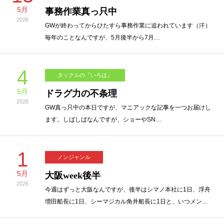
5月
事務作業真っ只中
2026
GWが終わってからひたすら事務作業に追われています（汗）
毎年のことなんですが、5月後半から7月…
4
タックルの『いろは』
5月
ドラグ力の不条理
2026
GW真っ只中の本日ですが、マニアックな記事を一つお届けし
ます。しばしばなんですが、ショーやSN…
1
ノンジャンル
5月
大阪week後半
2026
今週はずっと大阪なんですが、後半はシマノ本社に1日、浮舟
増田船長に1日、シーマジカル角井船長に1日と、いつメン…