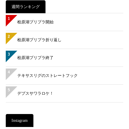
週間ランキング
1
桧原湖プリプラ開始
2
桧原湖プリプラ折り返し
3
桧原湖プリプラ終了
4
テキサスリグのストレートフック
5
デプスサワラロケ！
Instagram