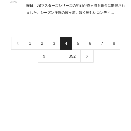
2026
昨日、JBマスターズシリーズの初戦が霞ヶ浦を舞台に開催され
ました。シーズン序盤の霞ヶ浦。凄く難しいコンディ…
1
2
3
4
5
6
7
8
9
…
352